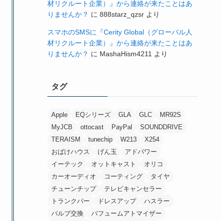
材リクルート企業）』から連絡が来たことはあ
りませんか？
に
888starz_qzsr
より
スマホのSMSに『Cerity Global（グローバル人
材リクルート企業）』から連絡が来たことはあ
りませんか？
に
MashaHism4211
より
タグ
Apple
EQシリーズ
GLA
GLC
MR92S
MyJCB
ottocast
PayPal
SOUNDDRIVE
TERAISM
tunechip
W213
X254
おばけハウス
げん玉
アドパワー
イーテック
オットキャスト
オリコ
カーオーディオ
コーティング
タイヤ
チューンチップ
テレビキャンセラー
トランクバー
ドレスアップ
ハスラー
バルブ交換
パフュームアトマイザー