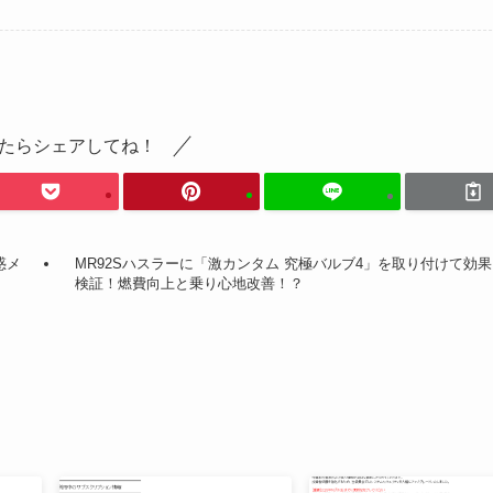
たらシェアしてね！
惑メ
MR92Sハスラーに「激カンタム 究極バルブ4」を取り付けて効
検証！燃費向上と乗り心地改善！？