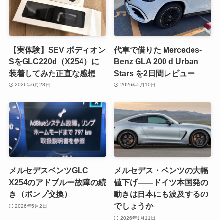
【実体験】SEV ボディオン
代車で借りた Mercedes-
SをGLC220d（X254）に
Benz GLA 200 d Urban
装着してみた正直な感想
Stars を2日間レビュー
2026年6月28日
2026年5月10日
メルセデスベンツGLC
メルセデス・ベンツの大幅
X254のアドブルー故障の続
値下げ――ドイツ本国発の
き（ポンプ交換）
動きは日本にも波及するの
でしょうか
2026年5月2日
2026年1月11日