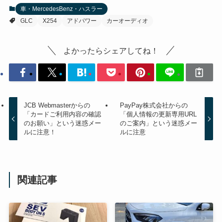
車・MercedesBenz・ハスラー
GLC
X254
アドパワー
カーオーディオ
よかったらシェアしてね！
JCB Webmasterからの
PayPay株式会社からの
「カードご利用内容の確認
「個人情報の更新専用URL
のお願い」という迷惑メー
のご案内」という迷惑メー
ルに注意！
ルに注意
関連記事