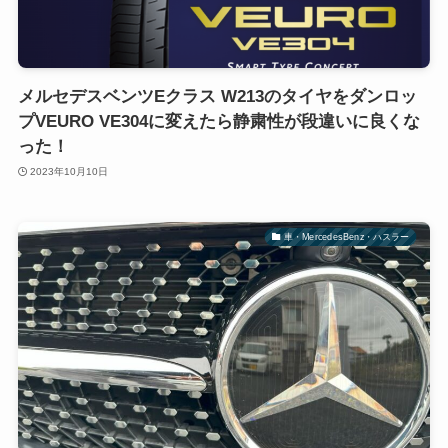
メルセデスベンツEクラス W213のタイヤをダンロッ
プVEURO VE304に変えたら静粛性が段違いに良くな
った！
2023年10月10日
車・MercedesBenz・ハスラー