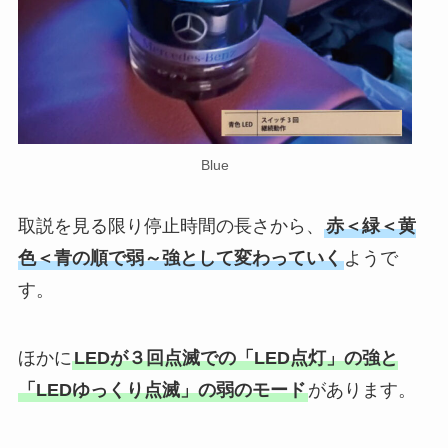
Blue
取説を見る限り停止時間の長さから、
赤＜緑＜黄
色＜青の順で弱～強として変わっていく
ようで
す。
ほかに
LEDが３回点滅での「LED点灯」の強と
「LEDゆっくり点滅」の弱のモード
があります。