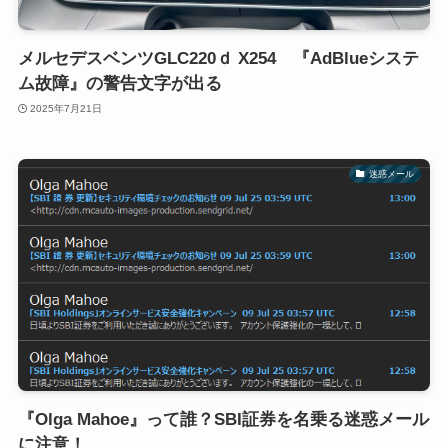
メルセデスベンツGLC220ｄ X254 『AdBlueシステ
ム故障』の警告文字が出る
2025年7月21日
迷惑メール
『Olga Mahoe』って誰？SBI証券を名乗る迷惑メール
に注意！