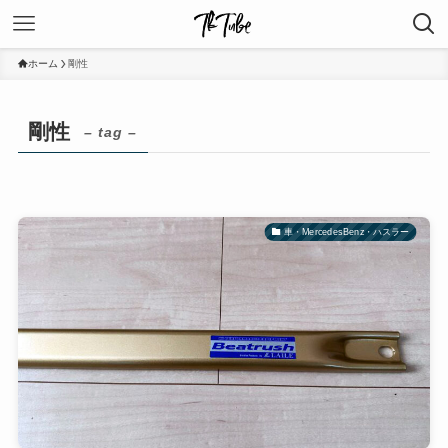
ホーム
剛性
剛性
– tag –
車・MercedesBenz・ハスラー