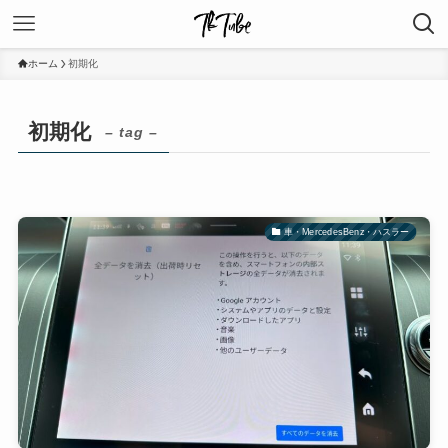
ホーム
初期化
初期化
– tag –
車・MercedesBenz・ハスラー